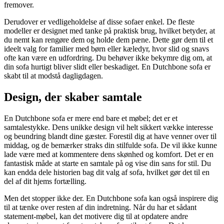
fremover.
Derudover er vedligeholdelse af disse sofaer enkel. De fleste
modeller er designet med tanke på praktisk brug, hvilket betyder, at
du nemt kan rengøre dem og holde dem pæne. Dette gør dem til et
ideelt valg for familier med børn eller kæledyr, hvor slid og snavs
ofte kan være en udfordring. Du behøver ikke bekymre dig om, at
din sofa hurtigt bliver slidt eller beskadiget. En Dutchbone sofa er
skabt til at modstå dagligdagen.
Design, der skaber samtale
En Dutchbone sofa er mere end bare et møbel; det er et
samtalestykke. Dens unikke design vil helt sikkert vække interesse
og beundring blandt dine gæster. Forestil dig at have venner over til
middag, og de bemærker straks din stilfulde sofa. De vil ikke kunne
lade være med at kommentere dens skønhed og komfort. Det er en
fantastisk måde at starte en samtale på og vise din sans for stil. Du
kan endda dele historien bag dit valg af sofa, hvilket gør det til en
del af dit hjems fortælling.
Men det stopper ikke der. En Dutchbone sofa kan også inspirere dig
til at tænke over resten af din indretning. Når du har et sådant
statement-møbel, kan det motivere dig til at opdatere andre