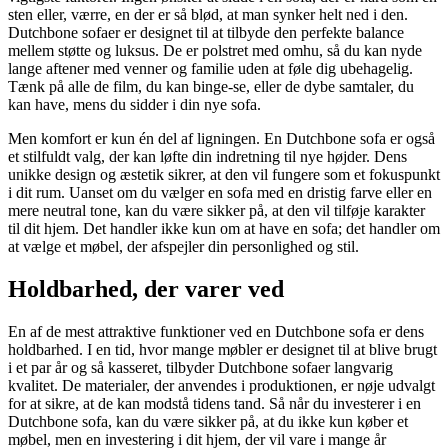
sten eller, værre, en der er så blød, at man synker helt ned i den.
Dutchbone sofaer er designet til at tilbyde den perfekte balance
mellem støtte og luksus. De er polstret med omhu, så du kan nyde
lange aftener med venner og familie uden at føle dig ubehagelig.
Tænk på alle de film, du kan binge-se, eller de dybe samtaler, du
kan have, mens du sidder i din nye sofa.
Men komfort er kun én del af ligningen. En Dutchbone sofa er også
et stilfuldt valg, der kan løfte din indretning til nye højder. Dens
unikke design og æstetik sikrer, at den vil fungere som et fokuspunkt
i dit rum. Uanset om du vælger en sofa med en dristig farve eller en
mere neutral tone, kan du være sikker på, at den vil tilføje karakter
til dit hjem. Det handler ikke kun om at have en sofa; det handler om
at vælge et møbel, der afspejler din personlighed og stil.
Holdbarhed, der varer ved
En af de mest attraktive funktioner ved en Dutchbone sofa er dens
holdbarhed. I en tid, hvor mange møbler er designet til at blive brugt
i et par år og så kasseret, tilbyder Dutchbone sofaer langvarig
kvalitet. De materialer, der anvendes i produktionen, er nøje udvalgt
for at sikre, at de kan modstå tidens tand. Så når du investerer i en
Dutchbone sofa, kan du være sikker på, at du ikke kun køber et
møbel, men en investering i dit hjem, der vil vare i mange år