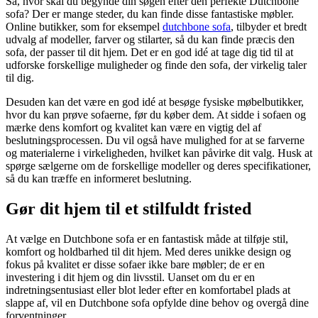
Så, hvor skal du begynde din søgen efter den perfekte Dutchbone
sofa? Der er mange steder, du kan finde disse fantastiske møbler.
Online butikker, som for eksempel
dutchbone sofa
, tilbyder et bredt
udvalg af modeller, farver og stilarter, så du kan finde præcis den
sofa, der passer til dit hjem. Det er en god idé at tage dig tid til at
udforske forskellige muligheder og finde den sofa, der virkelig taler
til dig.
Desuden kan det være en god idé at besøge fysiske møbelbutikker,
hvor du kan prøve sofaerne, før du køber dem. At sidde i sofaen og
mærke dens komfort og kvalitet kan være en vigtig del af
beslutningsprocessen. Du vil også have mulighed for at se farverne
og materialerne i virkeligheden, hvilket kan påvirke dit valg. Husk at
spørge sælgerne om de forskellige modeller og deres specifikationer,
så du kan træffe en informeret beslutning.
Gør dit hjem til et stilfuldt fristed
At vælge en Dutchbone sofa er en fantastisk måde at tilføje stil,
komfort og holdbarhed til dit hjem. Med deres unikke design og
fokus på kvalitet er disse sofaer ikke bare møbler; de er en
investering i dit hjem og din livsstil. Uanset om du er en
indretningsentusiast eller blot leder efter en komfortabel plads at
slappe af, vil en Dutchbone sofa opfylde dine behov og overgå dine
forventninger.