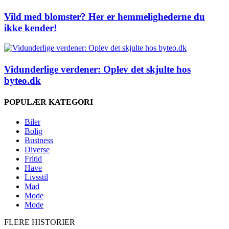
Vild med blomster? Her er hemmelighederne du
ikke kender!
Vidunderlige verdener: Oplev det skjulte hos
byteo.dk
POPULÆR KATEGORI
Biler
Bolig
Business
Diverse
Fritid
Have
Livsstil
Mad
Mode
Mode
FLERE HISTORIER