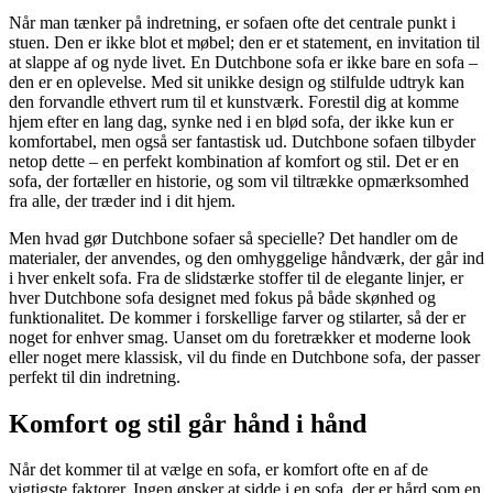
Når man tænker på indretning, er sofaen ofte det centrale punkt i
stuen. Den er ikke blot et møbel; den er et statement, en invitation til
at slappe af og nyde livet. En Dutchbone sofa er ikke bare en sofa –
den er en oplevelse. Med sit unikke design og stilfulde udtryk kan
den forvandle ethvert rum til et kunstværk. Forestil dig at komme
hjem efter en lang dag, synke ned i en blød sofa, der ikke kun er
komfortabel, men også ser fantastisk ud. Dutchbone sofaen tilbyder
netop dette – en perfekt kombination af komfort og stil. Det er en
sofa, der fortæller en historie, og som vil tiltrække opmærksomhed
fra alle, der træder ind i dit hjem.
Men hvad gør Dutchbone sofaer så specielle? Det handler om de
materialer, der anvendes, og den omhyggelige håndværk, der går ind
i hver enkelt sofa. Fra de slidstærke stoffer til de elegante linjer, er
hver Dutchbone sofa designet med fokus på både skønhed og
funktionalitet. De kommer i forskellige farver og stilarter, så der er
noget for enhver smag. Uanset om du foretrækker et moderne look
eller noget mere klassisk, vil du finde en Dutchbone sofa, der passer
perfekt til din indretning.
Komfort og stil går hånd i hånd
Når det kommer til at vælge en sofa, er komfort ofte en af de
vigtigste faktorer. Ingen ønsker at sidde i en sofa, der er hård som en