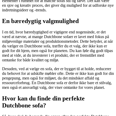
elementer i rummet for at matche sofas stil og farve. Det kan være
en sjov og kreativ proces, der giver dig mulighed for at udforske nye
indretningsideer og -trends.
En bæredygtig valgmulighed
I en tid, hvor bæredygtighed er vigtigere end nogensinde, er det
værd at nævne, at mange Dutchbone sofaer er lavet med fokus på
miljøvenlige materialer og produktionsmetoder. Dette betyder, at når
du vælger en Dutchbone sofa, træffer du et valg, der ikke kun er
godt for dit hjem, men også for planeten. Du kan føle dig godt tilpas
med at vide, at du investerer i et produkt, der er fremstillet med
omtanke for både kvalitet og miljø.
Desuden, ved at vælge en sofa, der er bygget til at holde, reducerer
du behovet for at udskifte møbler ofte. Dette er ikke kun godt for din
pengepung, men også for miljøet, da det mindsker affald og
ressourceforbrug. En Dutchbone sofa er derfor ikke bare et stilvalg,
men også et ansvarligt valg, der viser omtanke for vores planet.
Hvor kan du finde din perfekte
Dutchbone sofa?