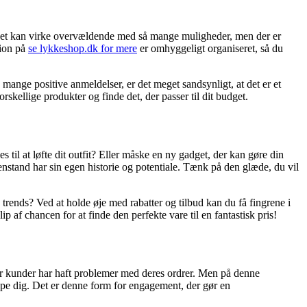
. Det kan virke overvældende med så mange muligheder, men der er
tion på
se lykkeshop.dk for mere
er omhyggeligt organiseret, så du
 mange positive anmeldelser, er det meget sandsynligt, at det er et
skellige produkter og finde det, der passer til dit budget.
s til at løfte dit outfit? Eller måske en ny gadget, der kan gøre din
enstand har sin egen historie og potentiale. Tænk på den glæde, du vil
rends? Ved at holde øje med rabatter og tilbud kan du få fingrene i
ip af chancen for at finde den perfekte vare til en fantastisk pris!
vor kunder har haft problemer med deres ordrer. Men på denne
jælpe dig. Det er denne form for engagement, der gør en