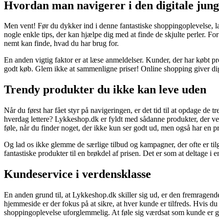
Hvordan man navigerer i den digitale jung
Men vent! Før du dykker ind i denne fantastiske shoppingoplevelse, l
nogle enkle tips, der kan hjælpe dig med at finde de skjulte perler. For 
nemt kan finde, hvad du har brug for.
En anden vigtig faktor er at læse anmeldelser. Kunder, der har købt pr
godt køb. Glem ikke at sammenligne priser! Online shopping giver dig mu
Trendy produkter du ikke kan leve uden
Når du først har fået styr på navigeringen, er det tid til at opdage de t
hverdag lettere? Lykkeshop.dk er fyldt med sådanne produkter, der vent
føle, når du finder noget, der ikke kun ser godt ud, men også har en p
Og lad os ikke glemme de særlige tilbud og kampagner, der ofte er til
fantastiske produkter til en brøkdel af prisen. Det er som at deltage i e
Kundeservice i verdensklasse
En anden grund til, at Lykkeshop.dk skiller sig ud, er den fremragen
hjemmeside er der fokus på at sikre, at hver kunde er tilfreds. Hvis du
shoppingoplevelse uforglemmelig. At føle sig værdsat som kunde er 