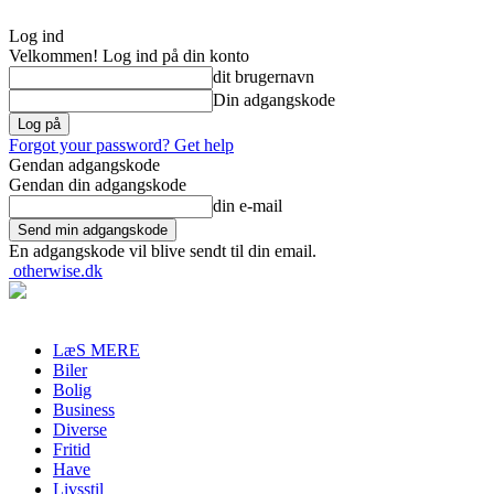
Log ind
Velkommen! Log ind på din konto
dit brugernavn
Din adgangskode
Forgot your password? Get help
Gendan adgangskode
Gendan din adgangskode
din e-mail
En adgangskode vil blive sendt til din email.
otherwise.dk
LæS MERE
Biler
Bolig
Business
Diverse
Fritid
Have
Livsstil