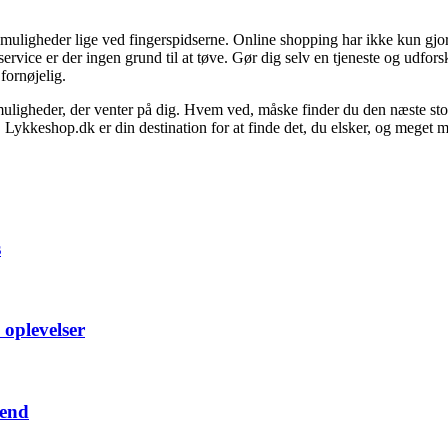
muligheder lige ved fingerspidserne. Online shopping har ikke kun gjort
rvice er der ingen grund til at tøve. Gør dig selv en tjeneste og udfors
fornøjelig.
muligheder, der venter på dig. Hvem ved, måske finder du den næste sto
. Lykkeshop.dk er din destination for at finde det, du elsker, og meget 
s
 oplevelser
rend