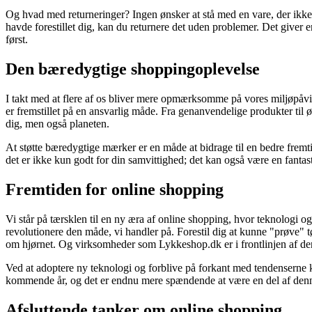
Og hvad med returneringer? Ingen ønsker at stå med en vare, der ikke le
havde forestillet dig, kan du returnere det uden problemer. Det giver 
først.
Den bæredygtige shoppingoplevelse
I takt med at flere af os bliver mere opmærksomme på vores miljøpåvir
er fremstillet på en ansvarlig måde. Fra genanvendelige produkter til
dig, men også planeten.
At støtte bæredygtige mærker er en måde at bidrage til en bedre fremt
det er ikke kun godt for din samvittighed; det kan også være en fantas
Fremtiden for online shopping
Vi står på tærsklen til en ny æra af online shopping, hvor teknologi
revolutionere den måde, vi handler på. Forestil dig at kunne "prøve" tø
om hjørnet. Og virksomheder som Lykkeshop.dk er i frontlinjen af de
Ved at adoptere ny teknologi og forblive på forkant med tendenserne 
kommende år, og det er endnu mere spændende at være en del af denne
Afsluttende tanker om online shopping