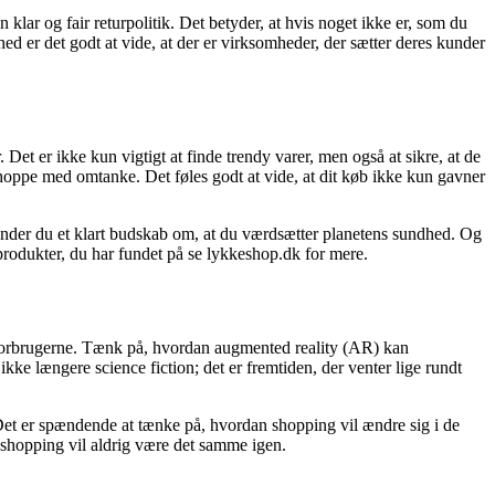
klar og fair returpolitik. Det betyder, at hvis noget ikke er, som du
ed er det godt at vide, at der er virksomheder, der sætter deres kunder
et er ikke kun vigtigt at finde trendy varer, men også at sikre, at de
shoppe med omtanke. Det føles godt at vide, at dit køb ikke kun gavner
sender du et klart budskab om, at du værdsætter planetens sundhed. Og
 produkter, du har fundet på se lykkeshop.dk for mere.
r forbrugerne. Tænk på, hvordan augmented reality (AR) kan
ikke længere science fiction; det er fremtiden, der venter lige rundt
Det er spændende at tænke på, hvordan shopping vil ændre sig i de
shopping vil aldrig være det samme igen.