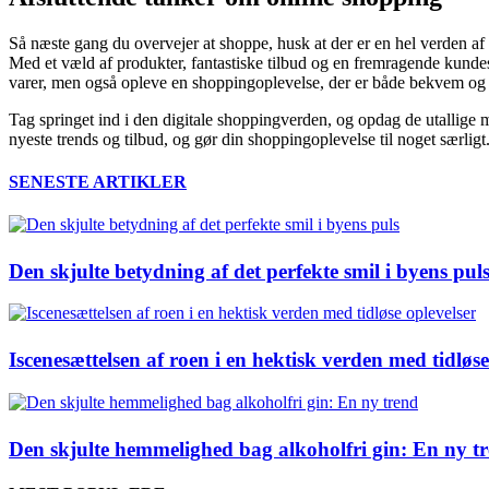
Så næste gang du overvejer at shoppe, husk at der er en hel verden af 
Med et væld af produkter, fantastiske tilbud og en fremragende kundese
varer, men også opleve en shoppingoplevelse, der er både bekvem og 
Tag springet ind i den digitale shoppingverden, og opdag de utallige 
nyeste trends og tilbud, og gør din shoppingoplevelse til noget særligt
SENESTE ARTIKLER
Den skjulte betydning af det perfekte smil i byens pul
Iscenesættelsen af roen i en hektisk verden med tidløse
Den skjulte hemmelighed bag alkoholfri gin: En ny t