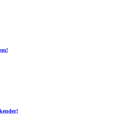
dem!
kender!