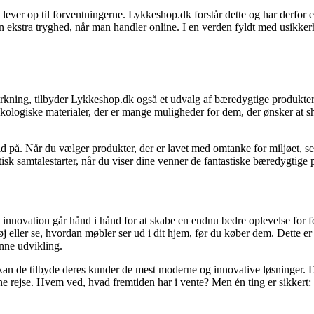
ver op til forventningerne. Lykkeshop.dk forstår dette og har derfor en 
en ekstra tryghed, når man handler online. I en verden fyldt med usikkerh
kning, tilbyder Lykkeshop.dk også et udvalg af bæredygtige produkter. D
 økologiske materialer, der er mange muligheder for dem, der ønsker at 
id på. Når du vælger produkter, der er lavet med omtanke for miljøet, 
tisk samtalestarter, når du viser dine venner de fantastiske bæredygtige
 og innovation går hånd i hånd for at skabe en endnu bedre oplevelse fo
j eller se, hvordan møbler ser ud i dit hjem, før du køber dem. Dette er 
nne udvikling.
kan de tilbyde deres kunder de mest moderne og innovative løsninger. 
 rejse. Hvem ved, hvad fremtiden har i vente? Men én ting er sikkert: 