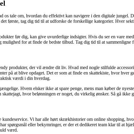
el
ad os tale om, hvordan du effektivt kan navigere i den digitale jungel
det første, tag dig tid til at udforske de forskellige kategorier. Hver sek
odukter før dig, kan give uvurderlige indsigter. Hvis du ser en vare med
lighed for at finde de bedste tilbud. Tag dig tid til at sammenligne for
rendy produkter, der vil ændre dit liv. Hvad med nogle stilfulde accessorie
er på at blive opdaget. Det er som at finde en skattekiste, hvor hver g
raktisk værdi i din hverdag.
gængelige. Hvem elsker ikke at spare penge, mens man køber de nyeste t
n skattejagt, hvor belønningen er noget, du virkelig ønsker. Så gå ikke gl
de kundeservice. Vi har alle hørt skrækhistorier om online shopping, h
 har spørgsmål eller bekymringer, er der et dedikeret team klar til at h
guld værd.