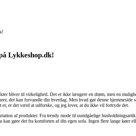
k!
på Lykkeshop.dk!
ukter bliver til virkelighed. Det er ikke længere en drøm, men en muli
arer, der kan forvandle din hverdag. Men hvad gør denne hjemmeside så s
 er det værd at udforske, og jeg lover, at du ikke vil fortryde det.
tion af produkter. Fra trendy mode til uundgåelige husholdningsartikler
u kan gøre det fra komforten af din egen sofa. Ingen flere lange køer el