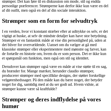
strømper. Det kan føre til en diskussion om mode, stil og endda
personlige præferencer. Strømperne kan derfor ikke kun være en del
af dit outfit, men også en del af din sociale interaktion.
Strømper som en form for selvudtryk
I en verden, hvor vi konstant stræber efter at udtrykke os selv, er det
vigtigt at huske, at selv de mindste detaljer kan have stor betydning.
Strømper er en fantastisk måde at vise din personlighed på, uden at
det bliver for overvældende. Uanset om du vælger at gå med
klassiske strømper eller eksperimentere med mønstre og farver, kan
de fortælle en historie om, hvem du er som person. Det er ikke kun
et spørgsmål om funktion, men også om stil og identitet.
Derudover kan strømper også være en måde at vise støtte til en sag,
du brænder for. Mange mærker, herunder claudio strømper,
producerer strømper med specifikke designs, der støtter forskellige
velgørenhedssager. På den måde kan du bære noget, der betyder
noget for dig, samtidig med at du ser godt ud. Hvem vidste, at
strømper kunne være så kraftfulde?
Strømper og deres indflydelse på vores
humør