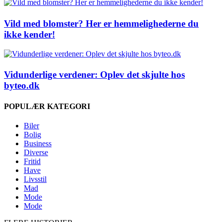
Vild med blomster? Her er hemmelighederne du
ikke kender!
Vidunderlige verdener: Oplev det skjulte hos
byteo.dk
POPULÆR KATEGORI
Biler
Bolig
Business
Diverse
Fritid
Have
Livsstil
Mad
Mode
Mode