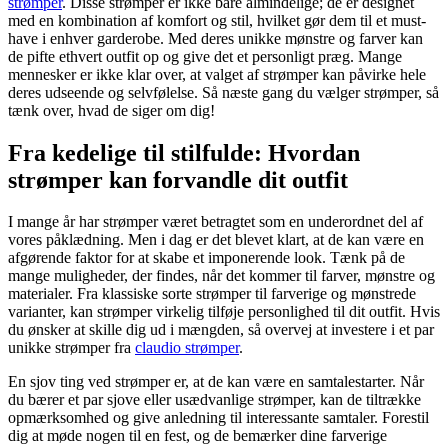
strømper
. Disse strømper er ikke bare almindelige; de er designet
med en kombination af komfort og stil, hvilket gør dem til et must-
have i enhver garderobe. Med deres unikke mønstre og farver kan
de pifte ethvert outfit op og give det et personligt præg. Mange
mennesker er ikke klar over, at valget af strømper kan påvirke hele
deres udseende og selvfølelse. Så næste gang du vælger strømper, så
tænk over, hvad de siger om dig!
Fra kedelige til stilfulde: Hvordan
strømper kan forvandle dit outfit
I mange år har strømper været betragtet som en underordnet del af
vores påklædning. Men i dag er det blevet klart, at de kan være en
afgørende faktor for at skabe et imponerende look. Tænk på de
mange muligheder, der findes, når det kommer til farver, mønstre og
materialer. Fra klassiske sorte strømper til farverige og mønstrede
varianter, kan strømper virkelig tilføje personlighed til dit outfit. Hvis
du ønsker at skille dig ud i mængden, så overvej at investere i et par
unikke strømper fra
claudio strømper
.
En sjov ting ved strømper er, at de kan være en samtalestarter. Når
du bærer et par sjove eller usædvanlige strømper, kan de tiltrække
opmærksomhed og give anledning til interessante samtaler. Forestil
dig at møde nogen til en fest, og de bemærker dine farverige