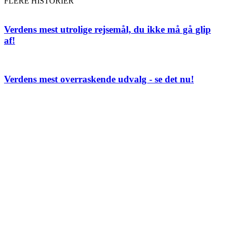
FLERE HISTORIER
Verdens mest utrolige rejsemål, du ikke må gå glip
af!
Verdens mest overraskende udvalg - se det nu!