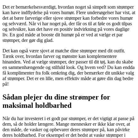
Det er bemærkelsesværdigt, hvordan noget så simpelt som strømper
kan have indflydelse på vores humør. Flere undersøgelser har vist, at
det at bære farverige eller sjove strømper kan forbedre vores humør
og selvværd. Når vi har noget på, der får os til at føle os godt tilpas
og selvsikre, kan det have en positiv indvirkning på vores daglige
liv. En god måde at booste dit humør på er ved at vælge et par
strømper, der gør dig glad.
Det kan også være sjovt at matche dine strømper med dit outfit.
Tænk over, hvordan farver og mønstre kan komplementere
hinanden. Ved at vælge strømper, der passer til dit tøj, kan du skabe
en sammenhængende og stilfuld look. Og hvem ved? Du kan endda
få komplimenter fra folk omkring dig, der bemærker dit unikke valg
af strømper. Det er en lille, men effektiv måde at gøre din dag bedre
på!
Sådan plejer du dine strømper for
maksimal holdbarhed
Når du har investeret i et godt par strømper, er det vigtigt at passe på
dem, så de holder længere. Mange mennesker er ikke klar over, at
den måde, de vasker og opbevarer deres strømper på, kan påvirke
deres holdbarhed. For eksempel er det bedst at vaske strømper i