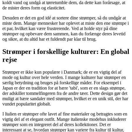
koldt vand og undgå at tørretumble dem, da dette kan forårsage, at
de mister deres form og elasticitet.
Desuden er det en god idé at sortere dine strømper, så du undgår at
miste dem. Mange mennesker har oplevet at miste den ene strømpe i
et par, hvilket kan være frustrerende. Ved at holde styr på dine
strømper og opbevare dem sammen, kan du forlænge deres levetid
og sikre, at du altid har et fuldendt par klar til brug.
Strømper i forskellige kulturer: En global
rejse
Strømper er ikke kun populære i Danmark; de er en vigtig del af
mode og kultur over hele verden. I mange kulturer har strømper en
særlig betydning og bruges på forskellige måder. For eksempel i
Japan er der en tradition for at bære 'tabi', som er en slags strømpe,
der adskiller tommelfingeren fra de andre tæer. Dette design gør det
muligt at bære sandaler med strømper, hvilket er en unik stil, der har
vundet popularitet globalt.
I Italien er strømper ofte lavet af fine materialer og betragtes som en
vigtig del af et elegant outfit. Mange italienske modehus inkluderer
strømper som en integreret del af deres kollektioner. Det er
interessant at se, hvordan strømper kan variere fra kultur til kultur,