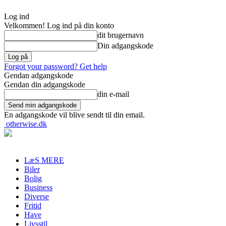
Log ind
Velkommen! Log ind på din konto
dit brugernavn
Din adgangskode
Forgot your password? Get help
Gendan adgangskode
Gendan din adgangskode
din e-mail
En adgangskode vil blive sendt til din email.
otherwise.dk
LæS MERE
Biler
Bolig
Business
Diverse
Fritid
Have
Livsstil