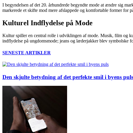
I begyndelsen af det 20. århundrede begyndte mode at ændre sig marka
markerede et skifte mod mere afslappede og komfortable former for på
Kulturel Indflydelse på Mode
Kultur spiller en central rolle i udviklingen af mode. Musik, film og k
indflydelse på ungdomsmode; jeans og læderjakker blev symbolske fo
SENESTE ARTIKLER
Den skjulte betydning af det perfekte smil i byens pul