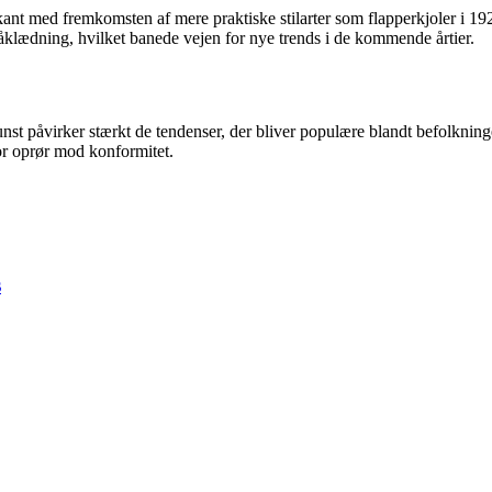
nt med fremkomsten af mere praktiske stilarter som flapperkjoler i 192
klædning, hvilket banede vejen for nye trends i de kommende årtier.
unst påvirker stærkt de tendenser, der bliver populære blandt befolkning
r oprør mod konformitet.
s