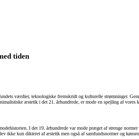
med tiden
ndets værdier, teknologiske fremskridt og kulturelle strømninger. Genne
imalistiske æstetik i det 21. århundrede, er mode en spejling af vores ko
på modehistorien. I det 19. århundrede var mode præget af strenge normer
blev ikke kun dikteret af æstetik men også af samfundsnormer og kønsrol