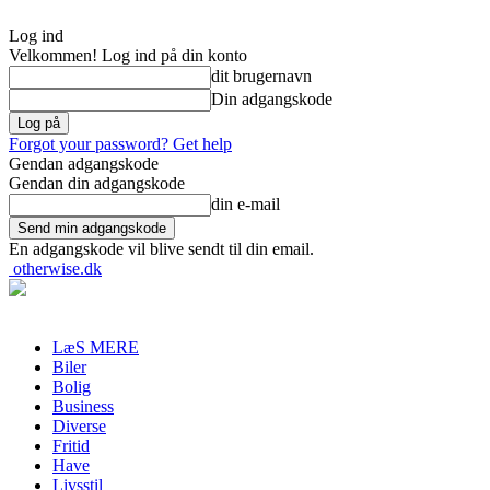
Log ind
Velkommen! Log ind på din konto
dit brugernavn
Din adgangskode
Forgot your password? Get help
Gendan adgangskode
Gendan din adgangskode
din e-mail
En adgangskode vil blive sendt til din email.
otherwise.dk
LæS MERE
Biler
Bolig
Business
Diverse
Fritid
Have
Livsstil