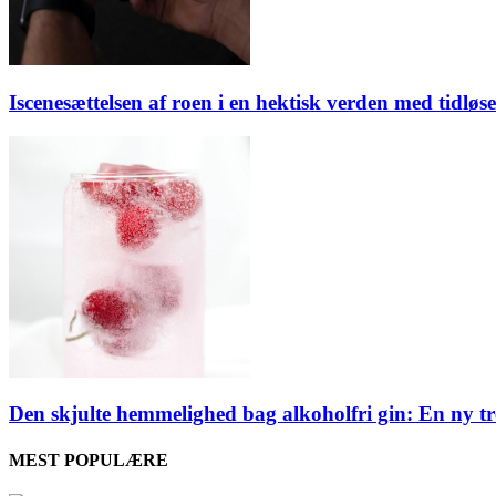
Iscenesættelsen af roen i en hektisk verden med tidløse
Den skjulte hemmelighed bag alkoholfri gin: En ny t
MEST POPULÆRE