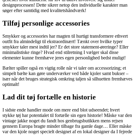
designprocessen! Dette sikrer netop den individuelle karakter man
søger efter samtidig med kvalitetshåndværk!
Tilføj personlige accessories
Smykker og accessories har magten til hurtigt transformere ethvert
outfit fra almindeligt til ekstraordinært! Tænkt over hvilke typer
smykker taler mest indtil jer? Er det store statement-øreringe? Eller
minimalistiske ringe? Hvad end stilretning I vælger skal disse
elementer kunne fremhæve jeres egen personlighed bedst muligt!
Bælter spiller også en vigtig rolle når vi taler om accessorizing; et
simpelt bælte kan gøre underværker ved både kjoler samt bukser –
især når det bruges strategisk omkring taljen så silhuetten fremhæves
optimalt!
Lad dit tøj fortælle en historie
I sidste ende handler mode om mere end blot udseendet; hvert
stykke tøj har potentialet til fortælle sin egen historie! Måske var den
vintage jakke noget du fandt hos genbrugsbutikken mens rejsen
gennem Europa bragte minder tilbage fra gamle dage… Eller måske
var den kjole noget specielt designet af en lokal designer da I fejrede