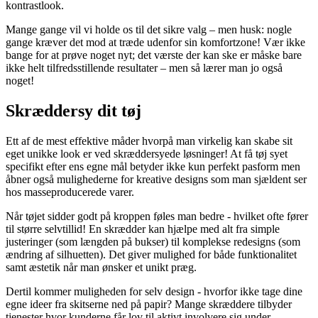
kontrastlook.
Mange gange vil vi holde os til det sikre valg – men husk: nogle
gange kræver det mod at træde udenfor sin komfortzone! Vær ikke
bange for at prøve noget nyt; det værste der kan ske er måske bare
ikke helt tilfredsstillende resultater – men så lærer man jo også
noget!
Skræddersy dit tøj
Ett af de mest effektive måder hvorpå man virkelig kan skabe sit
eget unikke look er ved skræddersyede løsninger! At få tøj syet
specifikt efter ens egne mål betyder ikke kun perfekt pasform men
åbner også mulighederne for kreative designs som man sjældent ser
hos masseproducerede varer.
Når tøjet sidder godt på kroppen føles man bedre - hvilket ofte fører
til større selvtillid! En skrædder kan hjælpe med alt fra simple
justeringer (som længden på bukser) til komplekse redesigns (som
ændring af silhuetten). Det giver mulighed for både funktionalitet
samt æstetik når man ønsker et unikt præg.
Dertil kommer muligheden for selv design - hvorfor ikke tage dine
egne ideer fra skitserne ned på papir? Mange skræddere tilbyder
tjenester hvor kunderne får lov til aktivt involvere sig under