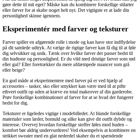
gøre dette til mit eget? Måske kan du kombinere forskellige stilarter
eller farver for at skabe noget helt nyt. Det vigtigste er at lade din
personlighed skinne igennem.
Eksperimentér med farver og teksturer
Farver spiller en afgørende rolle i mode og kan have stor indflydelse
på dit samlede udtryk. At vælge de rigtige farver kan få dig til at føle
dig selvsikker og unik. Tænk over hvilke farver der passer bedst til
din hudtone og personlighed. Er du vild med dristige farver som rød
eller gul? Eller foretrækker du mere afdæmpede nuancer som grå
eller beige?
En god måde at eksperimentere med farver på er ved hjælp af
accessories – tasker, sko eller smykker kan være med til at pifte
ethvert outfit op uden at kræve en total makeover af din garderobe.
Prøv forskellige kombinationer af farver for at se hvad der fungerer
bedst for dig.
Teksturer er ligeledes vigtige i modebilledet. At blande forskellige
materialer som læder, bomuld og silke kan give dit outfit dybde og
interesse. Overvej hvordan forskellige stoffer føles mod huden –
komfort bør aldrig undervurderes! Ved eksempelvis at kombinere en
strikket sweater med en glat nederdel skaber du et spændende