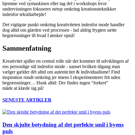
hjemme ved symaskinen eller tag del i workshops hvor
undervisningen fokuseres netop omkring kreationsteknikker
indenfor tekstilarbejde!
Det vigtigste punkt omkring kreativiteten indenfor mode handler
dog altid om glæden ved processen - lad aldrig frygten sætte
begrænsninger ift hvad I ønsker opnå!
Sammenfatning
Kreativitet spiller en central rolle når det kommer til udviklingen af
ens personlige stil indenfor mode - uanset hvilken tilgang man
vælger gælder dét altid om autenticitet & individualisme! Find
inspiration rundt omkring jer imens I eksperimenterer frit uden
begrænsninger… Husk altid: Der findes ingen “forkert”
måde at klæde sig på!
SENESTE ARTIKLER
Den skjulte betydning af det perfekte smil i byens
puls