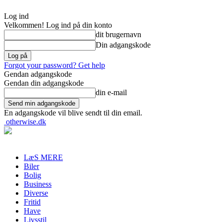
Log ind
Velkommen! Log ind på din konto
dit brugernavn
Din adgangskode
Forgot your password? Get help
Gendan adgangskode
Gendan din adgangskode
din e-mail
En adgangskode vil blive sendt til din email.
otherwise.dk
LæS MERE
Biler
Bolig
Business
Diverse
Fritid
Have
Livsstil