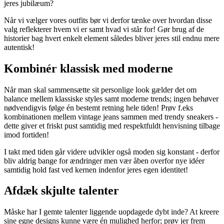
jeres jubilæum?
Når vi vælger vores outfits bør vi derfor tænke over hvordan disse
valg reflekterer hvem vi er samt hvad vi står for! Gør brug af de
historier bag hvert enkelt element således bliver jeres stil endnu mere
autentisk!
Kombinér klassisk med moderne
Når man skal sammensætte sit personlige look gælder det om
balance mellem klassiske styles samt moderne trends; ingen behøver
nødvendigvis følge én bestemt retning hele tiden! Prøv f.eks
kombinationen mellem vintage jeans sammen med trendy sneakers -
dette giver et friskt pust samtidig med respektfuldt henvisning tilbage
imod fortiden!
I takt med tiden går videre udvikler også moden sig konstant - derfor
bliv aldrig bange for ændringer men vær åben overfor nye idéer
samtidig hold fast ved kernen indenfor jeres egen identitet!
Afdæk skjulte talenter
Måske har I gemte talenter liggende uopdagede dybt inde? At kreere
sine egne designs kunne være én mulighed herfor; prøv jer frem