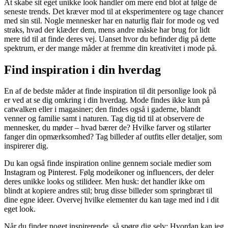
At skabe sit eget unikke look handler om mere end blot at følge de
seneste trends. Det kræver mod til at eksperimentere og tage chancer
med sin stil. Nogle mennesker har en naturlig flair for mode og ved
straks, hvad der klæder dem, mens andre måske har brug for lidt
mere tid til at finde deres vej. Uanset hvor du befinder dig på dette
spektrum, er der mange måder at fremme din kreativitet i mode på.
Find inspiration i din hverdag
En af de bedste måder at finde inspiration til dit personlige look på
er ved at se dig omkring i din hverdag. Mode findes ikke kun på
catwalken eller i magasiner; den findes også i gaderne, blandt
venner og familie samt i naturen. Tag dig tid til at observere de
mennesker, du møder – hvad bærer de? Hvilke farver og stilarter
fanger din opmærksomhed? Tag billeder af outfits eller detaljer, som
inspirerer dig.
Du kan også finde inspiration online gennem sociale medier som
Instagram og Pinterest. Følg modeikoner og influencers, der deler
deres unikke looks og stilideer. Men husk: det handler ikke om
blindt at kopiere andres stil; brug disse billeder som springbræt til
dine egne ideer. Overvej hvilke elementer du kan tage med ind i dit
eget look.
Når du finder noget inspirerende, så spørg dig selv: Hvordan kan jeg